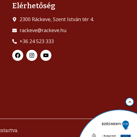
Elérhetőség
2300 Ráckeve, Szent István tér 4.
rackeve@rackeve.hu
+36 24 523 333
ntartva.