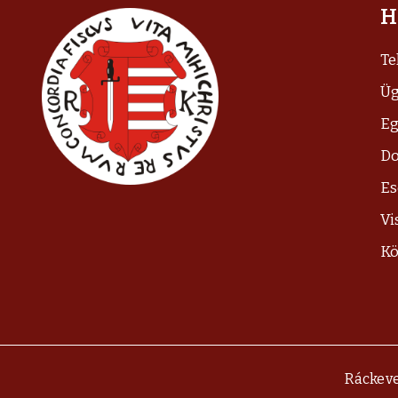
H
Te
Üg
Eg
D
E
Vi
Kö
Ráckeve