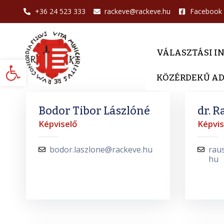
+36 24 523 333
rackeve@rackeve.hu
Facebook
VÁLASZTÁSI I
Eszköztár megnyitása
KÖZÉRDEKŰ A
Bodor Tibor Lászlóné
dr. R
Képviselő
Képvis
bodor.laszlone@rackeve.hu
raus
hu