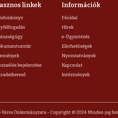
asznos linkek
Információk
lefonkönyv
Főoldal
yfélfogadás
Hírek
észségügy
e-Ügyintézés
okumentumtár
Elérhetőségek
semények
Nyomtatványok
sszaélés bejelentése
Kapcsolat
zadatkereső
Intézmények
 Város Önkormányzata – Copyright © 2024. Minden jog fen