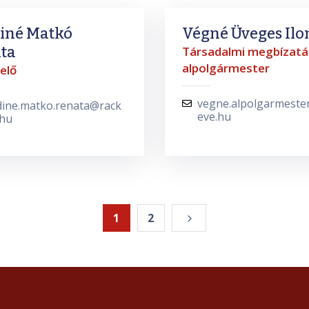
iné Matkó
Végné Üveges Ilo
ta
Társadalmi megbízatá
alpolgármester
elő
vegne.alpolgarmeste
dine.matko.renata@rack
eve.hu
.hu
1
2