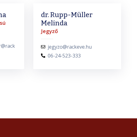
na
dr. Rupp-Müller
Melinda
sú
Jegyző
r@rack
jegyzo@rackeve.hu
06-24-523-333