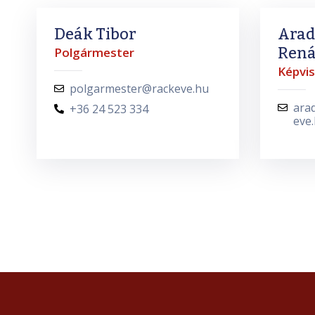
Deák Tibor
Arad
Rená
Polgármester
Képvis
polgarmester@rackeve.hu
ara
+36 24 523 334
eve