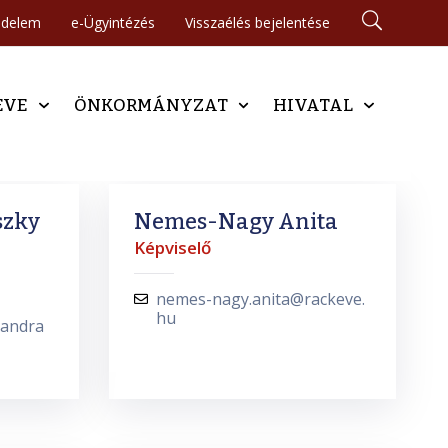
édelem
e-Ügyintézés
Visszaélés bejelentése
EVE
ÖNKORMÁNYZAT
HIVATAL
szky
Nemes-Nagy Anita
Képviselő
nemes-nagy.anita@rackeve.
hu
xandra