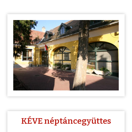
KÉVE néptáncegyüttes