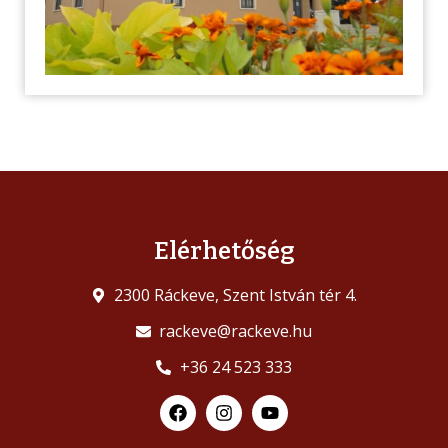
Elérhetőség
2300 Ráckeve, Szent István tér 4.
rackeve@rackeve.hu
+36 24 523 333