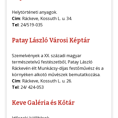
Helytörténeti anyagok.
Cím
: Ráckeve, Kossuth L. u. 34.
Tel
: 24/519-035
Patay László Városi Képtár
Szemelvények a XX. századi magyar
természetelvű festészetből, Patay László
Ráckevén élt Munkácsy-díjas festőművész és a
környéken alkotó művészek bemutatkozása.
Cím
: Ráckeve, Kossuth L. u. 26.
Tel
: 24/ 424-053
Keve Galéria és Kőtár
Időszaki kiállítások