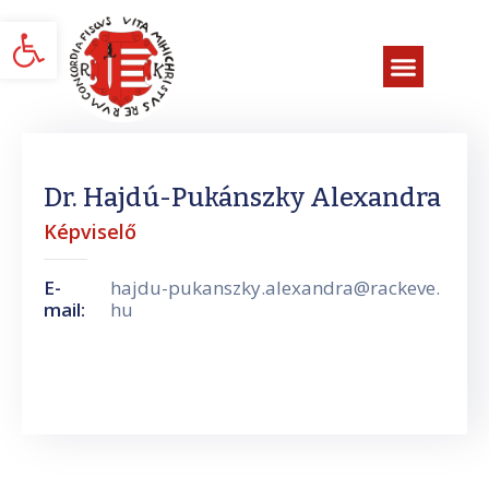
Eszköztár megnyitása
Dr. Hajdú-Pukánszky Alexandra
Képviselő
E-
hajdu-pukanszky.alexandra@rackeve.
mail:
hu