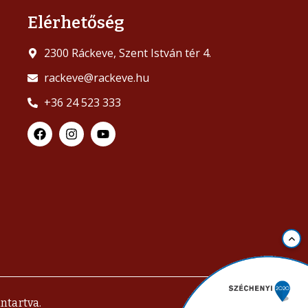
Elérhetőség
2300 Ráckeve, Szent István tér 4.
rackeve@rackeve.hu
+36 24 523 333
ntartva.