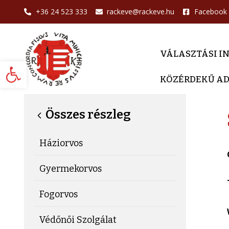
+36 24 523 333
rackeve@rackeve.hu
Facebook
VÁLASZTÁSI I
Eszköztár megnyitása
KÖZÉRDEKŰ A
Összes részleg
Háziorvos
Gyermekorvos
Fogorvos
Védőnői Szolgálat