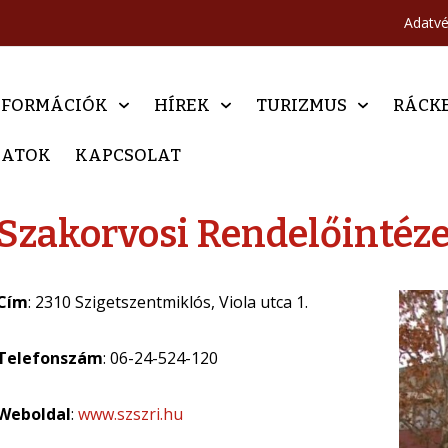
Adatv
NFORMÁCIÓK
HÍREK
TURIZMUS
RÁCK
DATOK
KAPCSOLAT
Szakorvosi Rendelőintéze
Cím
: 2310 Szigetszentmiklós, Viola utca 1.
Telefonszám
: 06-24-524-120
Weboldal
:
www.szszri.hu