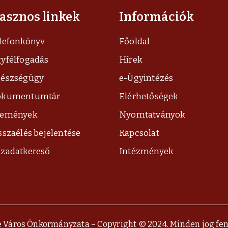
asznos linkek
Információk
lefonkönyv
Főoldal
yfélfogadás
Hírek
észségügy
e-Ügyintézés
okumentumtár
Elérhetőségek
semények
Nyomtatványok
sszaélés bejelentése
Kapcsolat
zadatkereső
Intézmények
 Város Önkormányzata – Copyright © 2024. Minden jog fen