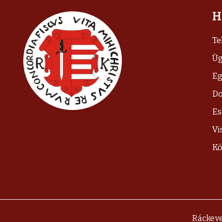
H
Te
Üg
Eg
D
E
Vi
Kö
Ráckeve