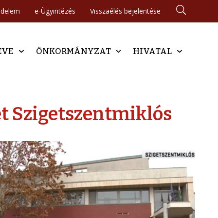
édelem
e-Ügyintézés
Visszaélés bejelentése
EVE
ÖNKORMÁNYZAT
HIVATAL
t Szigetszentmiklós