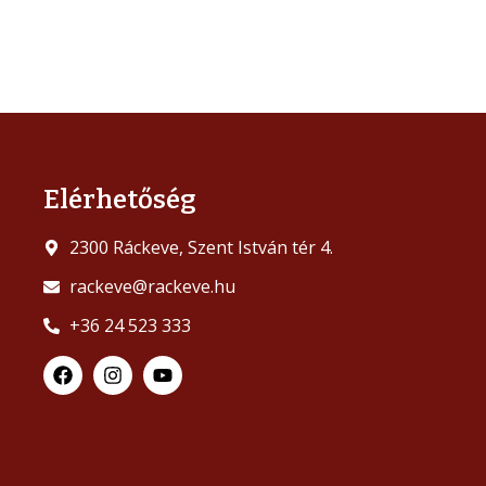
Elérhetőség
2300 Ráckeve, Szent István tér 4.
rackeve@rackeve.hu
+36 24 523 333