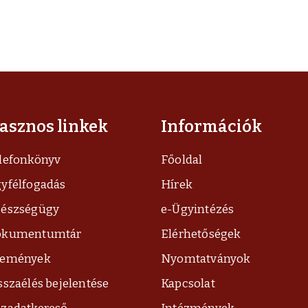
asznos linkek
Információk
lefonkönyv
Főoldal
yfélfogadás
Hírek
észségügy
e-Ügyintézés
okumentumtár
Elérhetőségek
semények
Nyomtatványok
sszaélés bejelentése
Kapcsolat