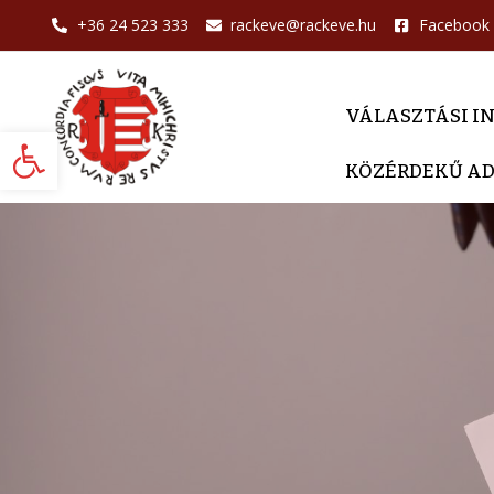
+36 24 523 333
rackeve@rackeve.hu
Facebook
VÁLASZTÁSI I
Eszköztár megnyitása
KÖZÉRDEKŰ A