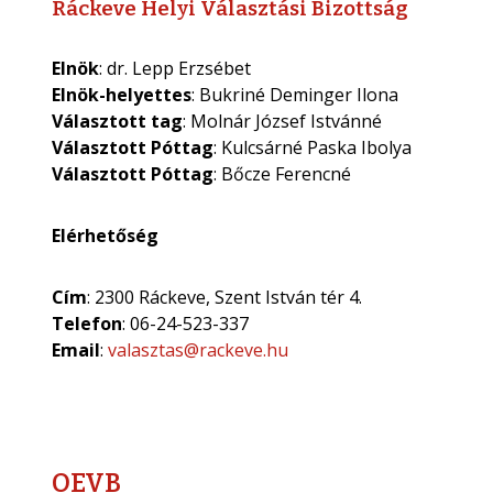
Ráckeve Helyi Választási Bizottság
Elnök
: dr. Lepp Erzsébet
Elnök-helyettes
: Bukriné Deminger Ilona
Választott tag
: Molnár József Istvánné
Választott Póttag
: Kulcsárné Paska Ibolya
Választott Póttag
: Bőcze Ferencné
Elérhetőség
Cím
: 2300 Ráckeve, Szent István tér 4.
Telefon
: 06-24-523-337
Email
:
valasztas@rackeve.hu
OEVB