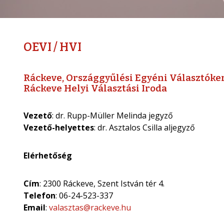
OEVI / HVI
Ráckeve, Országgyűlési Egyéni Választókerü
Ráckeve Helyi Választási Iroda
Vezető
: dr. Rupp-Müller Melinda jegyző
Vezető-helyettes
: dr. Asztalos Csilla aljegyző
Elérhetőség
Cím
: 2300 Ráckeve, Szent István tér 4.
Telefon
: 06-24-523-337
Email
:
valasztas@rackeve.hu