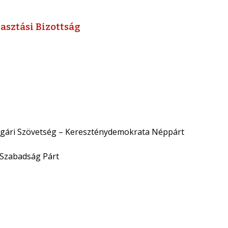
asztási Bizottság
lgári Szövetség – Kereszténydemokrata Néppárt
s Szabadság Párt