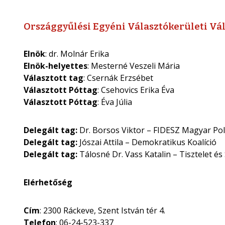
Országgyűlési Egyéni Választókerületi Vál
Elnök
: dr. Molnár Erika
Elnök-helyettes
: Mesterné Veszeli Mária
Választott tag
: Csernák Erzsébet
Választott Póttag
: Csehovics Erika Éva
Választott Póttag
: Éva Júlia
Delegált tag:
Dr. Borsos Viktor – FIDESZ Magyar Po
Delegált tag:
Jószai Attila – Demokratikus Koalíció
Delegált tag:
Tálosné Dr. Vass Katalin – Tisztelet é
Elérhetőség
Cím
: 2300 Ráckeve, Szent István tér 4.
Telefon
: 06-24-523-337