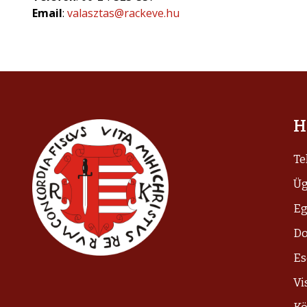
Email
:
valasztas@rackeve.hu
H
Te
Üg
Eg
D
E
Vi