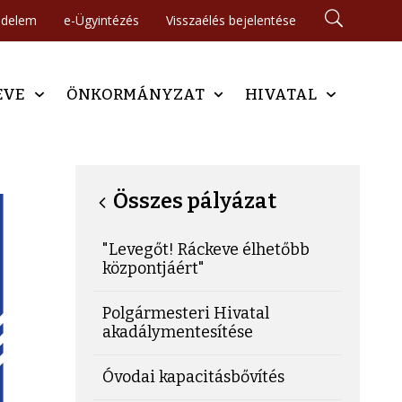
édelem
e-Ügyintézés
Visszaélés bejelentése
EVE
ÖNKORMÁNYZAT
HIVATAL
Összes pályázat
"Levegőt! Ráckeve élhetőbb
központjáért"
Polgármesteri Hivatal
akadálymentesítése
Óvodai kapacitásbővítés