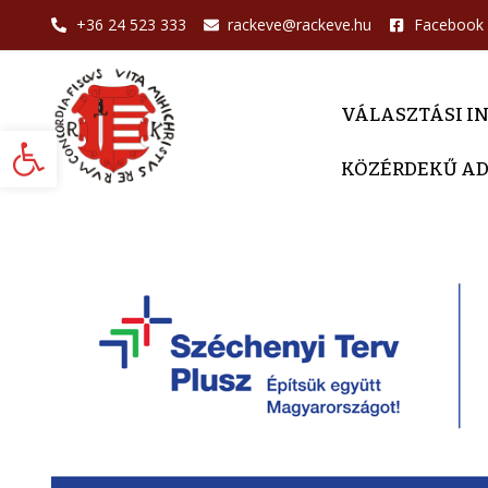
+36 24 523 333
rackeve@rackeve.hu
Facebook
VÁLASZTÁSI I
Eszköztár megnyitása
KÖZÉRDEKŰ A