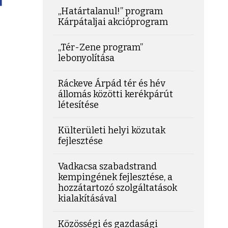
„Határtalanul!” program
Kárpátaljai akcióprogram
„Tér-Zene program”
lebonyolítása
Ráckeve Árpád tér és hév
állomás közötti kerékpárút
létesítése
Külterületi helyi közutak
fejlesztése
Vadkacsa szabadstrand
kempingének fejlesztése, a
hozzátartozó szolgáltatások
kialakításával
Közösségi és gazdasági