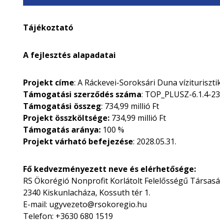
Tájékoztató
A fejlesztés alapadatai
Projekt címe
: A Ráckevei-Soroksári Duna víziturisztik
Támogatási szerződés száma
: TOP_PLUSZ-6.1.4-2
Támogatási összeg
: 734,99 millió Ft
Projekt összköltsége:
734,99 millió Ft
Támogatás aránya:
100 %
Projekt várható befejezése
: 2028.05.31.
Fő kedvezményezett neve és elérhetősége:
RS Ökorégió Nonprofit Korlátolt Felelősségű Társas
2340 Kiskunlacháza, Kossuth tér 1.
E-mail: ugyvezeto@rsokoregio.hu
Telefon: +3630 680 1519