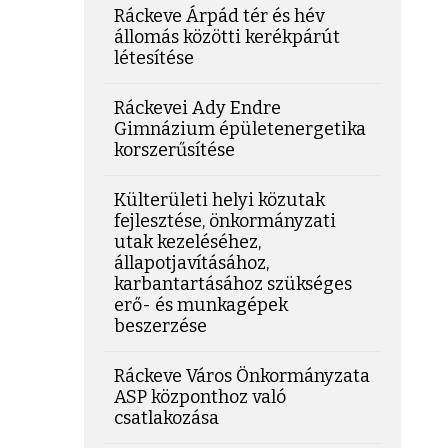
Ráckeve Árpád tér és hév
állomás közötti kerékpárút
létesítése
Ráckevei Ady Endre
Gimnázium épületenergetika
korszerűsítése
Külterületi helyi közutak
fejlesztése, önkormányzati
utak kezeléséhez,
állapotjavításához,
karbantartásához szükséges
erő- és munkagépek
beszerzése
Ráckeve Város Önkormányzata
ASP központhoz való
csatlakozása