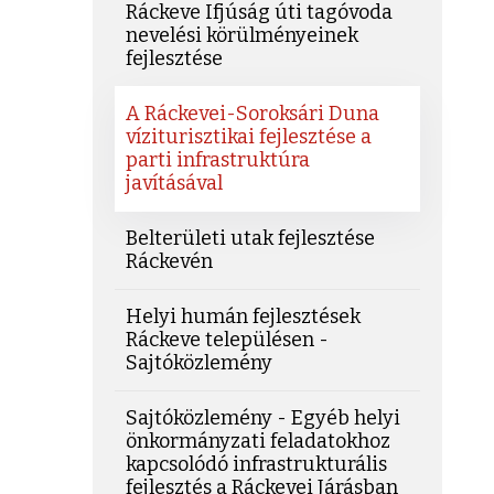
Ráckeve Ifjúság úti tagóvoda
nevelési körülményeinek
fejlesztése
A Ráckevei-Soroksári Duna
víziturisztikai fejlesztése a
parti infrastruktúra
javításával
Belterületi utak fejlesztése
Ráckevén
Helyi humán fejlesztések
Ráckeve településen -
Sajtóközlemény
Sajtóközlemény - Egyéb helyi
önkormányzati feladatokhoz
kapcsolódó infrastrukturális
fejlesztés a Ráckevei Járásban