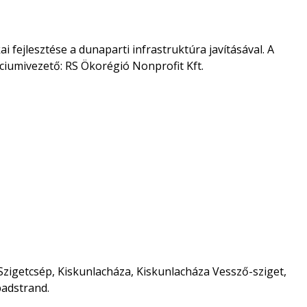
ai fejlesztése a dunaparti infrastruktúra javításával. A
iumivezető: RS Ökorégió Nonprofit Kft.
zigetcsép, Kiskunlacháza, Kiskunlacháza Vessző-sziget,
adstrand.