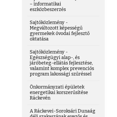
– informatikai
eszközbeszerzés
Sajtóközlemény -
Megváltozott képességű
gyermekek óvodai fejlesztő
oktatása
Sajtóközlemény -
Egészségügyi alap-, és
járóbeteg-ellátás fejlesztése,
valamint komplex prevenciós
program lakossági szűréssel
Önkormányzati épületek
energetikai korszerűsítése
Ráckevén
A Ráckevei-Soroksári Dunaág
déli szakaszának evezős és