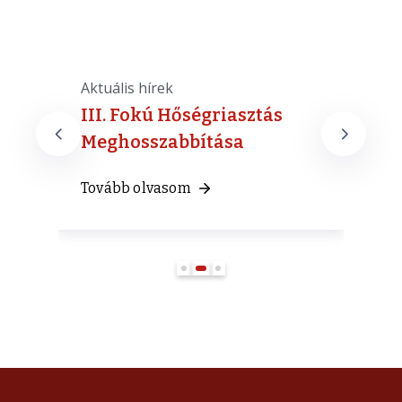
Aktuális hírek
A
ak
III. Fokú Hőségriasztás
Meghosszabbítása
T
Tovább olvasom