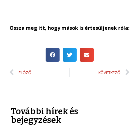
Ossza meg itt, hogy mások is értesüljenek róla:
ELŐZŐ
KÖVETKEZŐ
További hírek és
bejegyzések