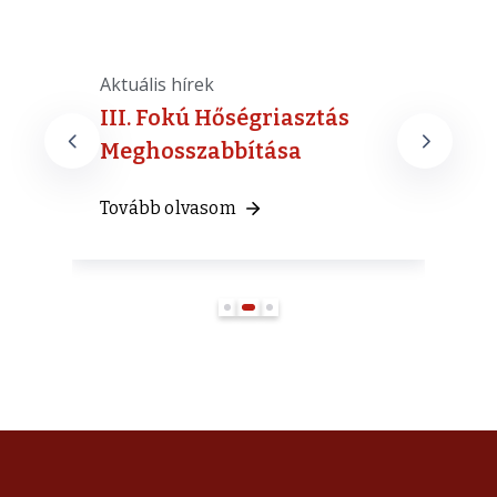
Aktuális hírek
A
ak
III. Fokú Hőségriasztás
Meghosszabbítása
T
Tovább olvasom