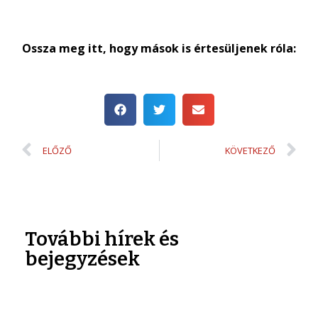
Ossza meg itt, hogy mások is értesüljenek róla:
ELŐZŐ
KÖVETKEZŐ
További hírek és
bejegyzések