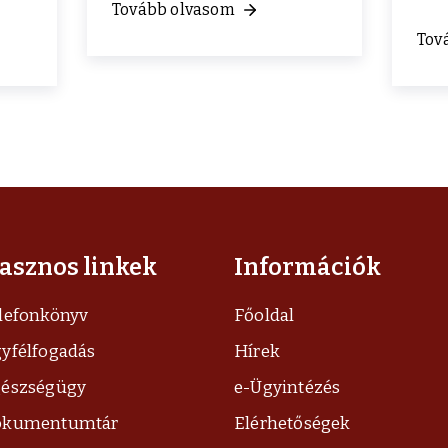
Tovább olvasom
Tov
asznos linkek
Információk
lefonkönyv
Főoldal
yfélfogadás
Hírek
észségügy
e-Ügyintézés
okumentumtár
Elérhetőségek