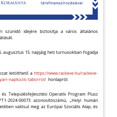
 szünidő idejére biztosítja a város általános
átását.
25. augusztus 15. napjáig heti turnusokban fogadja
kozat letölthető a
https://www.rackeve.hu/rackeve-
yari-napkozis-taborrol/
honlapról.
 és Településfejlesztési Operatív Program Plusz
-PT1-2024-00073 azonosítószámú, „Helyi humán
etében valósul meg az Európai Szociális Alap, és