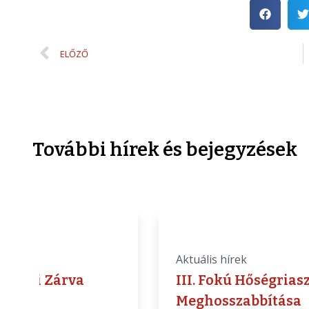
ELŐZŐ
További hírek és bejegyzések
is hírek
Aktuális hírek
kívüli Zárva
III. Fokú Hőségrias
ás
Meghosszabbítása