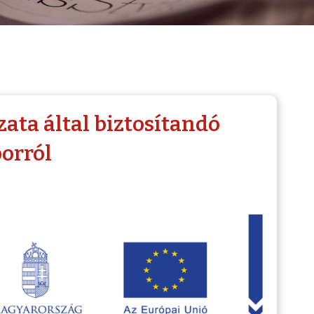
ta által biztosítandó
borról