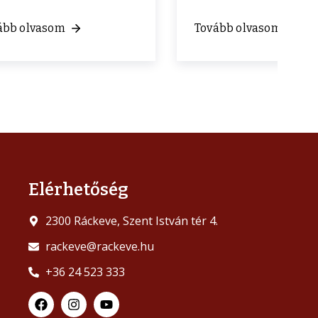
ább olvasom
Tovább olvasom
Elérhetőség
2300 Ráckeve, Szent István tér 4.
rackeve@rackeve.hu
+36 24 523 333