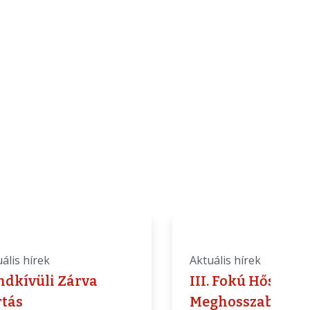
ális hírek
Aktuális hírek
ndkívüli Zárva
III. Fokú Hőségri
rtás
Meghosszabbítás