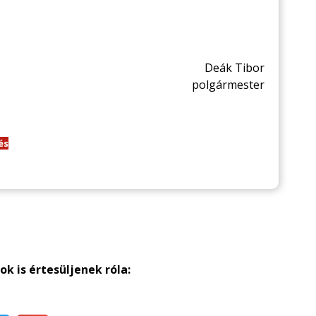
Deák Tibor
polgármester
és
k is értesüljenek róla: