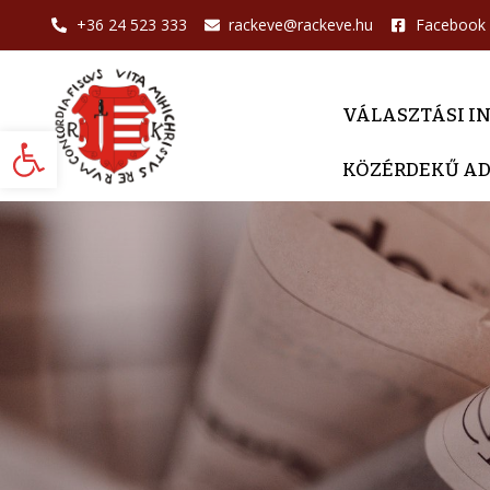
+36 24 523 333
rackeve@rackeve.hu
Facebook
VÁLASZTÁSI I
Eszköztár megnyitása
KÖZÉRDEKŰ A