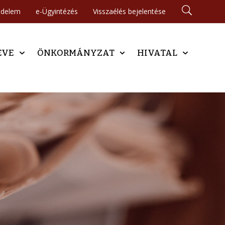
édelem
e-Ügyintézés
Visszaélés bejelentése
EVE
ÖNKORMÁNYZAT
HIVATAL