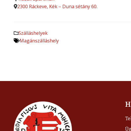
2300 Ráckeve, Kék – Duna sétány 60.
Szálláshelyek
Magánszálláshely
H
Te
Üg