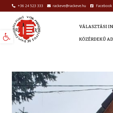
+36 24 523 333
rackeve@rackeve.hu
Facebook
VÁLASZTÁSI I
Eszköztár megnyitása
KÖZÉRDEKŰ A