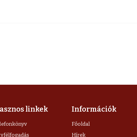
asznos linkek
Információk
lefonkönyv
Főoldal
yfélfogadás
Hírek