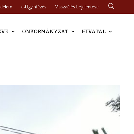
édelem
e-Ügyintézés
Visszaélés bejelentése
EVE
ÖNKORMÁNYZAT
HIVATAL