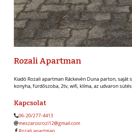
Rozali Apartman
Kiadó Rozali apartman Ráckevén Duna parton, saját st
konyha, fürdőszoba, 2tv, wifi, klíma, az udvaron sütés
Kapcsolat
06-20/277-4413
meszarosrozi12@gmail.com
Rozali apartman