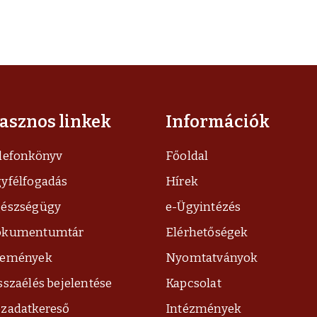
asznos linkek
Információk
lefonkönyv
Főoldal
yfélfogadás
Hírek
észségügy
e-Ügyintézés
okumentumtár
Elérhetőségek
semények
Nyomtatványok
sszaélés bejelentése
Kapcsolat
zadatkereső
Intézmények