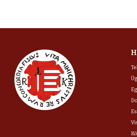
H
Te
Üg
Eg
D
E
Vi
Kö