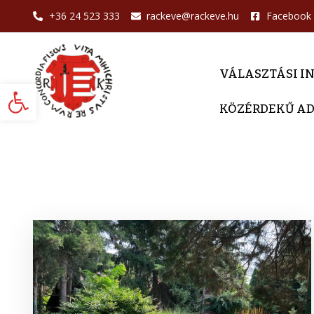
+36 24 523 333
rackeve@rackeve.hu
Facebook
VÁLASZTÁSI I
Eszköztár megnyitása
KÖZÉRDEKŰ A