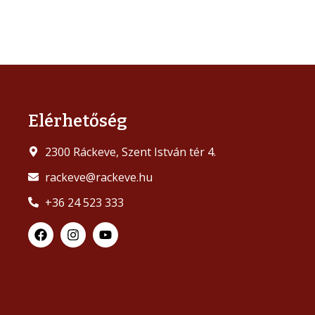
Elérhetőség
2300 Ráckeve, Szent István tér 4.
rackeve@rackeve.hu
+36 24 523 333