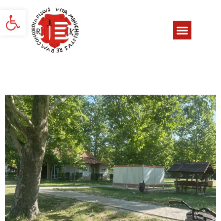
Eszköztár megnyitása