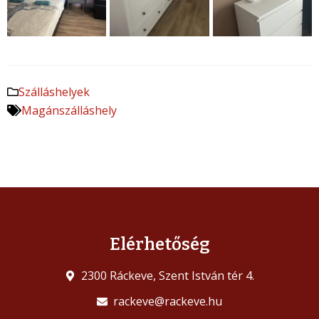
Szálláshelyek
Magánszálláshely
Elérhetőség
2300 Ráckeve, Szent István tér 4.
rackeve@rackeve.hu