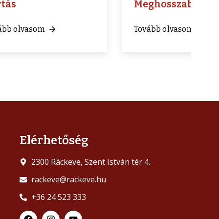
rtás
Meghosszabbítás
ább olvasom
Tovább olvasom
Elérhetőség
2300 Ráckeve, Szent István tér 4.
rackeve@rackeve.hu
+36 24 523 333