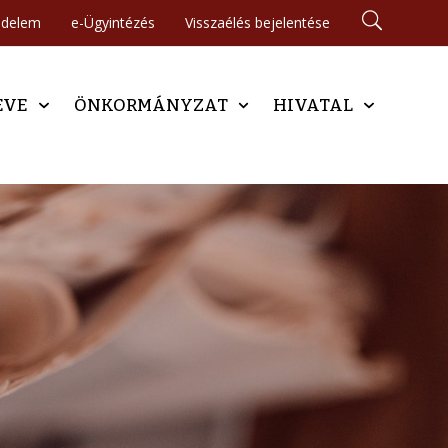
édelem
e-Ügyintézés
Visszaélés bejelentése
EVE
ÖNKORMÁNYZAT
HIVATAL