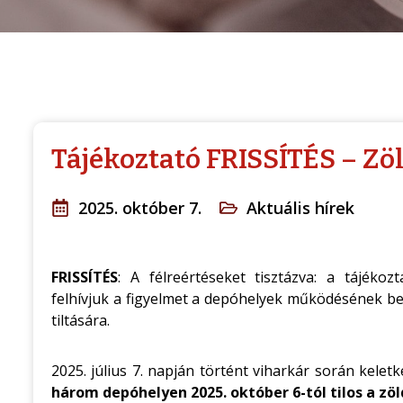
Tájékoztató FRISSÍTÉS – Z
2025. október 7.
Aktuális hírek
FRISSÍTÉS
: A félreértéseket tisztázva: a tájéko
felhívjuk a figyelmet a depóhelyek működésének bef
tiltására.
2025. július 7. napján történt viharkár során kelet
három depóhelyen 2025. október 6-tól tilos a zö