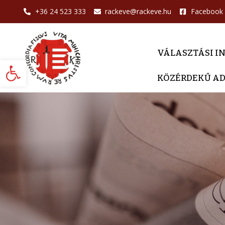
+36 24 523 333
rackeve@rackeve.hu
Facebook
VÁLASZTÁSI I
Eszköztár megnyitása
KÖZÉRDEKŰ A