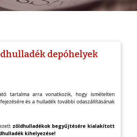
öldhulladék depóhelyek
ztató tartalma arra vonatkozik, hogy ismételten
ejezésére és a hulladék további odaszállításának
kezett
zöldhulladékok begyűjtésére kialakított
ldhulladék kihelyezése!