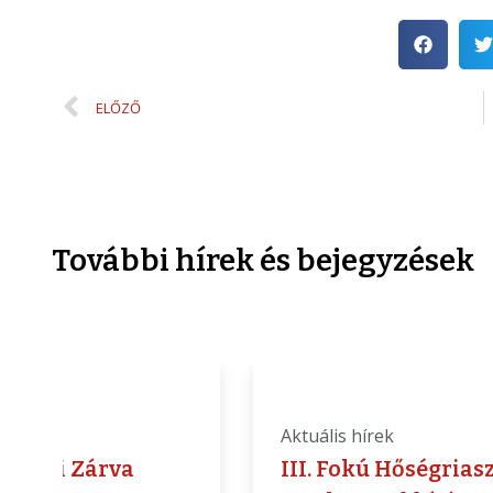
ELŐZŐ
További hírek és bejegyzések
is hírek
Aktuális hírek
kívüli Zárva
III. Fokú Hőségrias