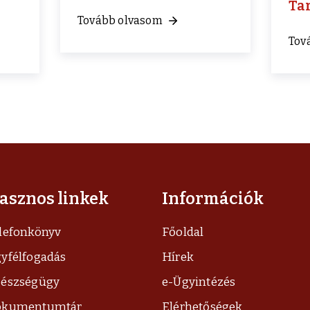
Ta
Tovább olvasom
Tov
asznos linkek
Információk
lefonkönyv
Főoldal
yfélfogadás
Hírek
észségügy
e-Ügyintézés
okumentumtár
Elérhetőségek