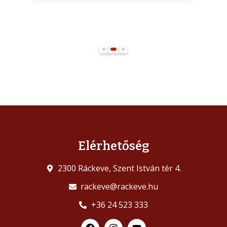
T
Elérhetőség
2300 Ráckeve, Szent István tér 4.
rackeve@rackeve.hu
+36 24 523 333