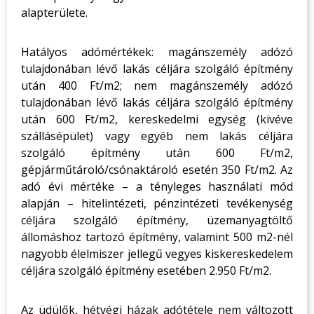
alapterülete.
Hatályos adómértékek: magánszemély adózó
tulajdonában lévő lakás céljára szolgáló építmény
után 400 Ft/m2; nem magánszemély adózó
tulajdonában lévő lakás céljára szolgáló építmény
után 600 Ft/m2, kereskedelmi egység (kivéve
szállásépület) vagy egyéb nem lakás céljára
szolgáló építmény után 600 Ft/m2,
gépjárműtároló/csónaktároló esetén 350 Ft/m2. Az
adó évi mértéke – a tényleges használati mód
alapján – hitelintézeti, pénzintézeti tevékenység
céljára szolgáló építmény, üzemanyagtöltő
állomáshoz tartozó építmény, valamint 500 m2-nél
nagyobb élelmiszer jellegű vegyes kiskereskedelem
céljára szolgáló építmény esetében 2.950 Ft/m2.
Az üdülők, hétvégi házak adótétele nem változott