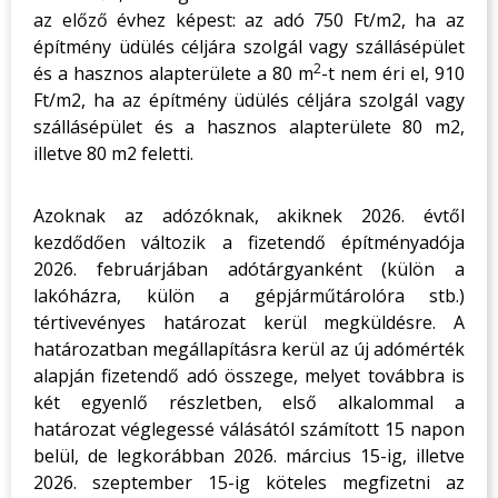
az előző évhez képest: az adó 750 Ft/m2, ha az
építmény üdülés céljára szolgál vagy szállásépület
2
és a hasznos alapterülete a 80 m
-t nem éri el, 910
Ft/m2, ha az építmény üdülés céljára szolgál vagy
szállásépület és a hasznos alapterülete 80 m2,
illetve 80 m2 feletti.
Azoknak az adózóknak, akiknek 2026. évtől
kezdődően változik a fizetendő építményadója
2026. februárjában adótárgyanként (külön a
lakóházra, külön a gépjárműtárolóra stb.)
tértivevényes határozat kerül megküldésre. A
határozatban megállapításra kerül az új adómérték
alapján fizetendő adó összege, melyet továbbra is
két egyenlő részletben, első alkalommal a
határozat véglegessé válásától számított 15 napon
belül, de legkorábban 2026. március 15-ig, illetve
2026. szeptember 15-ig köteles megfizetni az