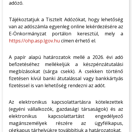
adózó.
Tájékoztatjuk a Tisztelt Adózókat, hogy lehetőség
van az adószámla egyenleg online lekérdezésére az
E-Önkormányzat portálon keresztül, mely a
https://ohp.asp.lgov.hu
címen érhető el.
A papír alapú határozatok mellé a 2026. évi adó
befizetéséhez mellékeljük a készpénzátutalási
megbízásokat (sárga csekk). A csekken történő
fizetésen kívül banki átutalással vagy bankkártyás
fizetéssel is van lehetőség rendezni az adót.
Az elektronikus kapcsolattartásra kötelezettek
(egyéni vállalkozók, gazdasági társaságok) és az
elektronikus kapcsolattartást engedélyező
magánszemélyek részére az ügyfélkapus,
cégkapus tárhelyükre továbbítjuk a határozatokat.