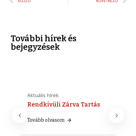
ELŐZŐ
KÖVETKEZŐ
További hírek és
bejegyzések
Aktuális hírek
A
Rendkívüli Zárva Tartás
Tovább olvasom