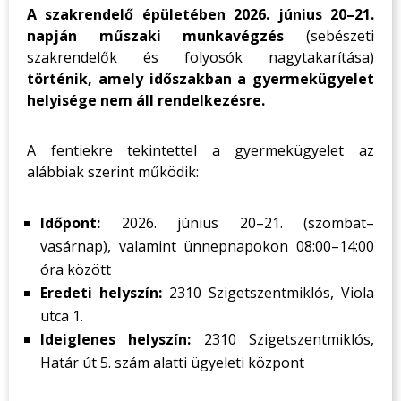
A szakrendelő épületében 2026. június 20–21.
napján műszaki munkavégzés
(sebészeti
szakrendelők és folyosók nagytakarítása)
történik, amely időszakban a gyermekügyelet
helyisége nem áll rendelkezésre.
A fentiekre tekintettel a gyermekügyelet az
alábbiak szerint működik:
Időpont:
2026. június 20–21. (szombat–
vasárnap), valamint ünnepnapokon 08:00–14:00
óra között
Eredeti helyszín:
2310 Szigetszentmiklós, Viola
utca 1.
Ideiglenes helyszín:
2310 Szigetszentmiklós,
Határ út 5. szám alatti ügyeleti központ