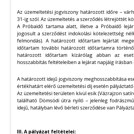
Az üzemeltetési jogviszony határozott időre – várh
31-ig szól. Az üzemeltetés a szerződés létrejöttét
A Próbaidő tartama alatt, illetve a Próbaidő lej
jogosult a szerződést indokolási kötelezettség nél
felmondás). A határozott időtartam lejártát me
időtartam további határozott időtartamra történ
határozott időtartam kizárólag abban az ese
hosszabbítás feltételeiben a lejárat napjáig írásba
A határozott idejű jogviszony meghosszabbítása es
értékhatárt elérő üzemeltetési díj esetén pályáztató 
Az üzemeltetési területen kívül esik (Vázrajzon satír
található Dömsödi útra nyíló – jelenleg fodrászm
idejű, hatályban lévő bérleti szerződése van Pályázt
III. A pályázat feltételei: