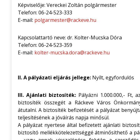
Képviselője: Vereckei Zoltán polgármester
Telefon: 06-24-523-333
E-mail:
polgarmester@rackeve.hu
Kapcsolattartó neve: dr. Kolter-Mucska Dóra
Telefon: 06-24-523-359
E-mail:
kolter-mucska.dora@rackeve.hu
II. A pályázati eljárás jellege:
Nyílt, egyfordulós
III. Ajánlati biztosíték:
Pályázni 1.000.000,- Ft, a
biztosíték összegét a Ráckeve Város Önkormán
átutalni. A biztosíték befizetését a pályázat benyúj
teljesítésének a jóváírás napja minősül.
A pályázat nyertese által befizetett ajánlati bizt
biztosító mellékkötelezettséggé átminősíthető a pál