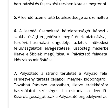
beruházási és fejlesztési tervben köteles megtenni.
5.
A leendő üzemeltető kötelezettsége az üzemelteté
6.
A leendő üzemeltető kötelezettségét képezi a
szakhatósági engedélyek meglétének biztosítása, vi
fürdővíz-használati engedély, üzletek működés
felülvizsgálatok elvégeztetése, úszóstég mederbé
illetve előbbiek megújítása. A Pályáztató feladat
időszakos minősítése.
7.
Pályáztató a strand területét a Pályázó felé d
rendezvény tartása céljából, melynek időpontjáról 
Továbbá Ráckeve városában, illetve érdekköré
használatot szükséges biztosítania a leendő
Kizárólagosságot csak a Pályáztató engedélyével ad