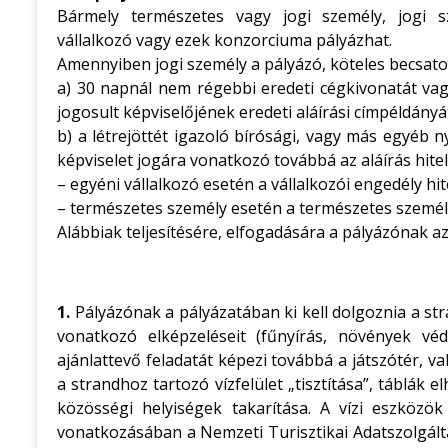
Bármely természetes vagy jogi személy, jogi s
vállalkozó vagy ezek konzorciuma pályázhat.
Amennyiben jogi személy a pályázó, köteles becsatol
a) 30 napnál nem régebbi eredeti cégkivonatát vagy
jogosult képviselőjének eredeti aláírási címpéldányá
b) a létrejöttét igazoló bírósági, vagy más egyéb ny
képviselet jogára vonatkozó továbbá az aláírás hitel
– egyéni vállalkozó esetén a vállalkozói engedély hi
– természetes személy esetén a természetes személy
Alábbiak teljesítésére, elfogadására a pályázónak a
1.
Pályázónak a pályázatában ki kell dolgoznia a st
vonatkozó elképzeléseit (fűnyírás, növények véd
ajánlattevő feladatát képezi továbbá a játszótér, va
a strandhoz tartozó vízfelület „tisztítása”, táblák e
közösségi helyiségek takarítása. A vízi eszközök
vonatkozásában a Nemzeti Turisztikai Adatszolgált