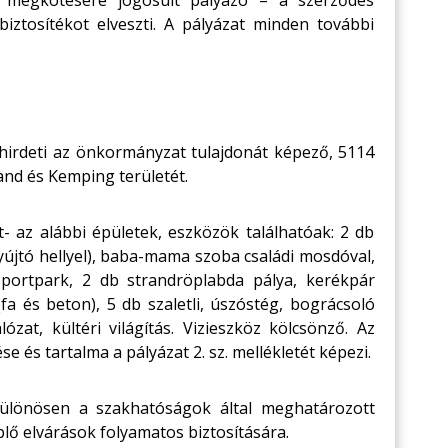
s megkötésére jogosult pályázó – a szerződés
biztosítékot elveszti. A pályázat minden további
irdeti az önkormányzat tulajdonát képező, 5114
and és Kemping területét.
nt- az alábbi épületek, eszközök találhatóak: 2 db
nyújtó hellyel), baba-mama szoba családi mosdóval,
 sportpark, 2 db strandröplabda pálya, kerékpár
fa és beton), 5 db szaletli, úszóstég, bográcsoló
lózat, kültéri világítás. Vizieszköz kölcsönző. Az
s tartalma a pályázat 2. sz. mellékletét képezi.
 különösen a szakhatóságok által meghatározott
eplő elvárások folyamatos biztosítására.