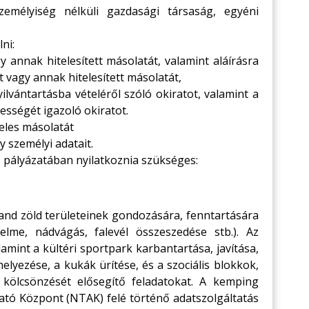
zemélyiség nélküli gazdasági társaság, egyéni
ni:
 annak hitelesített másolatát, valamint aláírásra
t vagy annak hitelesített másolatát,
ilvántartásba vételéről szóló okiratot, valamint a
ességét igazoló okiratot.
teles másolatát
 személyi adatait.
z pályázatában nyilatkoznia szükséges:
rand zöld területeinek gondozására, fenntartására
elme, nádvágás, falevél összeszedése stb.). Az
lamint a kültéri sportpark karbantartása, javítása,
lhelyezése, a kukák ürítése, és a szociális blokkok,
 kölcsönzését elősegítő feladatokat. A kemping
ató Központ (NTAK) felé történő adatszolgáltatás