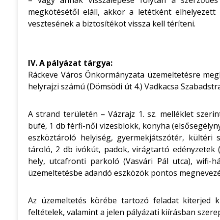
– vagy annak visszalépése folytán a szerződé
megkötésétől eláll, akkor a letétként elhelyezett 
vesztesének a biztosítékot vissza kell téríteni.
IV. A pályázat tárgya:
Ráckeve Város Önkormányzata üzemeltetésre megh
helyrajzi számú (Dömsödi út 4.) Vadkacsa Szabadstr
A strand területén – Vázrajz 1. sz. melléklet szeri
büfé, 1 db férfi-női vizesblokk, konyha (elsősegély
eszköztároló helyiség, gyermekjátszótér, kültéri
tároló, 2 db ivókút, padok, virágtartó edényzetek (
hely, utcafronti parkoló (Vasvári Pál utca), wifi-há
üzemeltetésbe adandó eszközök pontos megnevezése é
Az üzemeltetés körébe tartozó feladat kiterjed
feltételek, valamint a jelen pályázati kiírásban szer