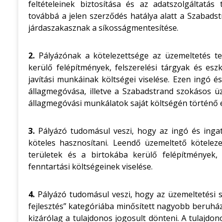
feltételeinek biztosítása és az adatszolgáltatás 
továbbá a jelen szerződés hatálya alatt a Szabadstr
járdaszakasznak a síkosságmentesítése.
2.
Pályázónak a kötelezettsége az üzemeltetés tel
kerülő felépítmények, felszerelési tárgyak és esz
javítási munkáinak költségei viselése. Ezen ingó é
állagmegóvása, illetve a Szabadstrand szokásos ü
állagmegóvási munkálatok saját költségén történő 
3.
Pályázó tudomásul veszi, hogy az ingó és inga
köteles hasznosítani. Leendő üzemeltető köteleze
területek és a birtokába kerülő felépítmények,
fenntartási költségeinek viselése.
4.
Pályázó tudomásul veszi, hogy az üzemeltetési s
fejlesztés” kategóriába minősített nagyobb beruház
kizárólag a tulajdonos jogosult dönteni. A tulajdo