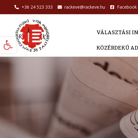
+36 24 523 333
rackeve@rackeve.hu
Facebook
VÁLASZTÁSI I
Eszköztár megnyitása
KÖZÉRDEKŰ A