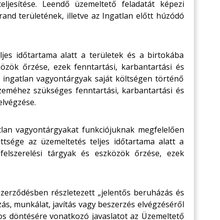
teljesítése. Leendő üzemeltető feladatát képezi
and területének, illetve az Ingatlan előtt húzódó
jes időtartama alatt a területek és a birtokába
közök őrzése, ezek fenntartási, karbantartási és
s ingatlan vagyontárgyak saját költségen történő
zeméhez szükséges fenntartási, karbantartási és
elvégzése.
tlan vagyontárgyakat funkciójuknak megfelelően
ttsége az üzemeltetés teljes időtartama alatt a
 felszerelési tárgyak és eszközök őrzése, ezek
zerződésben részletezett „jelentős beruházás és
ás, munkálat, javítás vagy beszerzés elvégzéséről
nos döntésére vonatkozó javaslatot az Üzemeltető