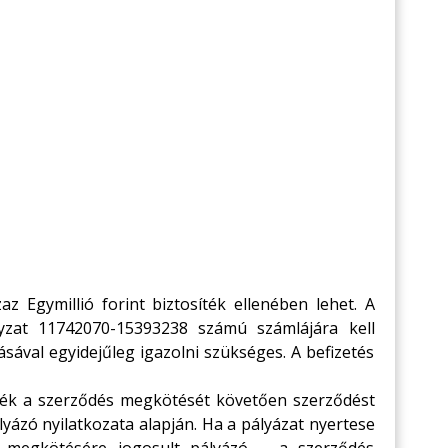
zaz Egymillió forint biztosíték ellenében lehet. A
yzat 11742070-15393238 számú számlájára kell
tásával egyidejűleg igazolni szükséges. A befizetés
osíték a szerződés megkötését követően szerződést
yázó nyilatkozata alapján. Ha a pályázat nyertese