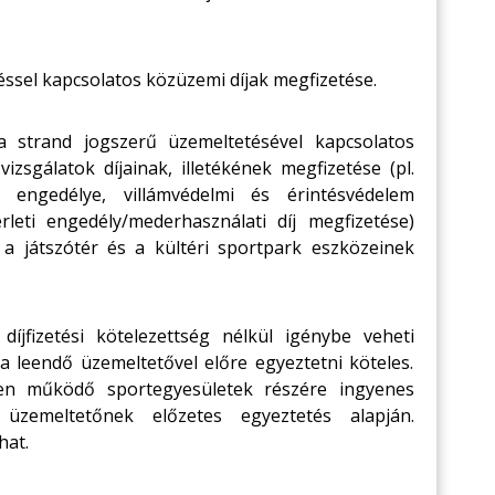
ssel kapcsolatos közüzemi díjak megfizetése.
 strand jogszerű üzemeltetésével kapcsolatos
zsgálatok díjainak, illetékének megfizetése (pl.
i engedélye, villámvédelmi és érintésvédelem
rleti engedély/mederhasználati díj megfizetése)
a a játszótér és a kültéri sportpark eszközeinek
íjfizetési kötelezettség nélkül igénybe veheti
a leendő üzemeltetővel előre egyeztetni köteles.
ben működő sportegyesületek részére ingyenes
 üzemeltetőnek előzetes egyeztetés alapján.
hat.