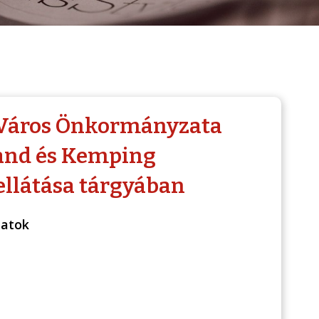
e Város Önkormányzata
rand és Kemping
ellátása tárgyában
zatok