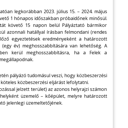
atóan legkorábban 2023. július 15. – 2024. május
 követő 1 hónapos időszakban próbaidőnek minősül.
ártát követő 15 napon belül Pályáztató bármikor
kül azonnali hatállyal írásban felmondani (rendes
gelőző egyeztetések eredményeként a határozott
ő (egy év) meghosszabbítására van lehetőség. A
tben kerül meghosszabbításra, ha a Felek a
n megállapodnak.
etén pályázó tudomásul veszi, hogy közbeszerzési
köteles közbeszerzési eljárást lefolytatni.
ozással jelzett terület) az azonos helyrajzi számon
űhelyként üzemelő – kőépület, melyre határozott
ató jelenlegi üzemeltetőjének.