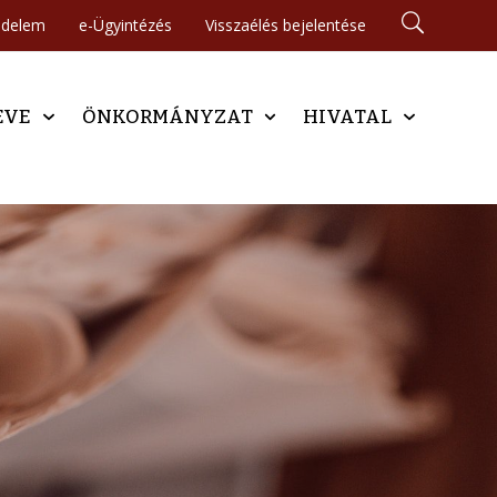
édelem
e-Ügyintézés
Visszaélés bejelentése
EVE
ÖNKORMÁNYZAT
HIVATAL