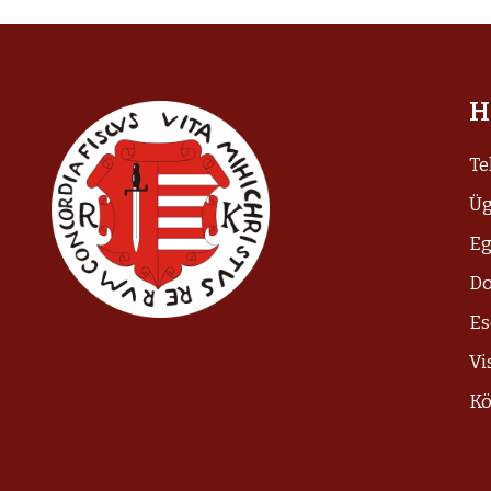
H
Te
Üg
Eg
D
E
Vi
Kö