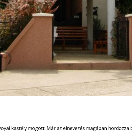
oyai kastély mögött. Már az elnevezés magában hordozza bel