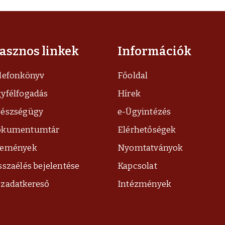
asznos linkek
Információk
lefonkönyv
Főoldal
yfélfogadás
Hírek
észségügy
e-Ügyintézés
okumentumtár
Elérhetőségek
semények
Nyomtatványok
sszaélés bejelentése
Kapcsolat
zadatkereső
Intézmények