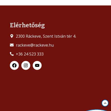
Elérhetőség
2300 Ráckeve, Szent István tér 4.
rackeve@rackeve.hu
+36 24 523 333