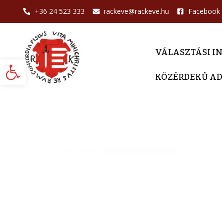
+36 24 523 333
rackeve@rackeve.hu
Facebook
VÁLASZTÁSI I
Eszköztár megnyitása
KÖZÉRDEKŰ A