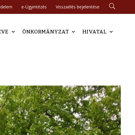
édelem
e-Ügyintézés
Visszaélés bejelentése
EVE
ÖNKORMÁNYZAT
HIVATAL