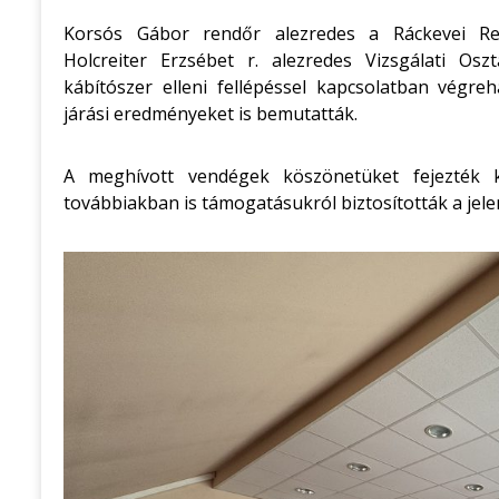
Korsós Gábor rendőr alezredes a Ráckevei Ren
Holcreiter Erzsébet r. alezredes Vizsgálati Osz
kábítószer elleni fellépéssel kapcsolatban végre
járási eredményeket is bemutatták.
A meghívott vendégek köszönetüket fejezték 
továbbiakban is támogatásukról biztosították a jele