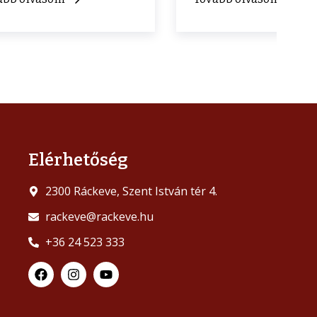
Elérhetőség
2300 Ráckeve, Szent István tér 4.
rackeve@rackeve.hu
+36 24 523 333