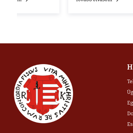
H
Te
Üg
Eg
D
E