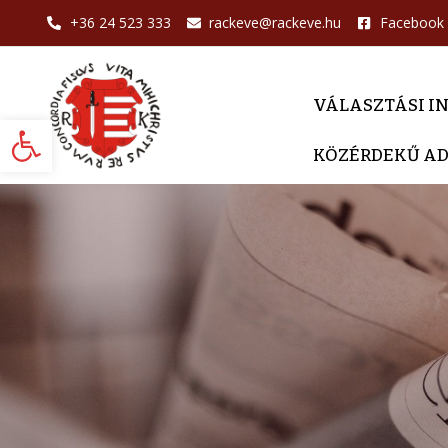
+36 24 523 333
rackeve@rackeve.hu
Facebook
VÁLASZTÁSI I
Eszköztár megnyitása
KÖZÉRDEKŰ A