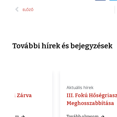
ELŐZŐ
További hírek és bejegyzések
is hírek
Aktuális hírek
kívüli Zárva
III. Fokú Hőségrias
ás
Meghosszabbítása
b olvasom
Tovább olvasom