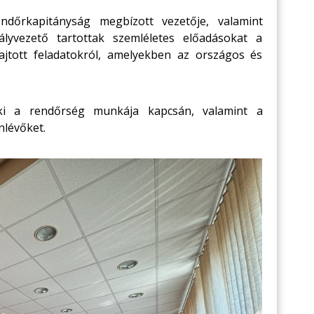
dőrkapitányság megbízott vezetője, valamint
tályvezető tartottak szemléletes előadásokat a
hajtott feladatokról, amelyekben az országos és
ki a rendőrség munkája kapcsán, valamint a
nlévőket.