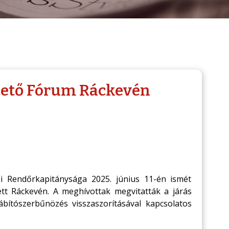
ztető Fórum Ráckevén
i Rendőrkapitánysága 2025. június 11-én ismét
tt Ráckevén. A meghívottak megvitatták a járás
ábítószerbűnözés visszaszorításával kapcsolatos