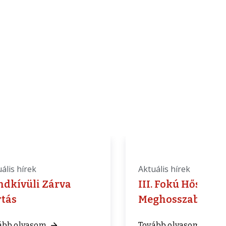
ális hírek
Aktuális hírek
ndkívüli Zárva
III. Fokú Hőségri
rtás
Meghosszabbítás
ább olvasom
Tovább olvasom