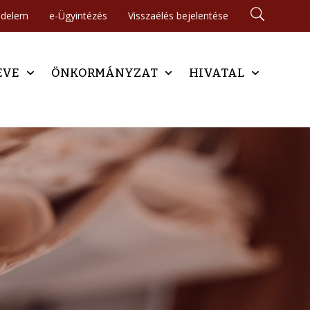
édelem
e-Ügyintézés
Visszaélés bejelentése
EVE
ÖNKORMÁNYZAT
HIVATAL