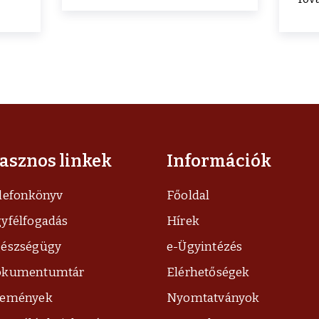
asznos linkek
Információk
lefonkönyv
Főoldal
yfélfogadás
Hírek
észségügy
e-Ügyintézés
okumentumtár
Elérhetőségek
semények
Nyomtatványok