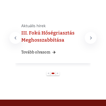
Aktuális hírek
A
ak
III. Fokú Hőségriasztás
Meghosszabbítása
T
Tovább olvasom