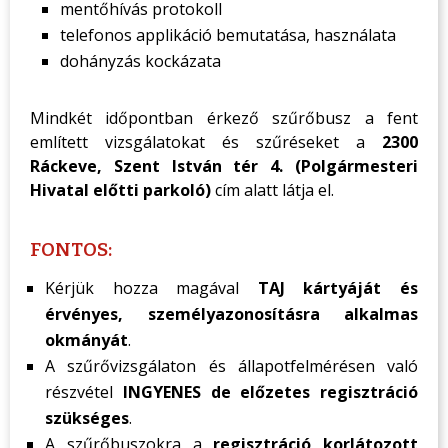
mentőhívás protokoll
telefonos applikáció bemutatása, használata
dohányzás kockázata
Mindkét időpontban érkező szűrőbusz a fent
említett vizsgálatokat és szűréseket a
2300
Ráckeve, Szent István tér 4. (Polgármesteri
Hivatal előtti parkoló)
cím alatt látja el.
FONTOS:
Kérjük hozza magával
TAJ kártyáját és
érvényes, személyazonosításra alkalmas
okmányát
.
A szűrővizsgálaton és állapotfelmérésen való
részvétel
INGYENES de előzetes regisztráció
szükséges
.
A szűrőbuszokra a
regisztráció korlátozott