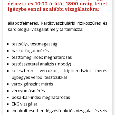
érkezik és 10:00 órától 18:00 óráig lehet
igénybe venni az alábbi vizsgálatokra:
állapotfelmérés, kardiovaszkuláris rizikószűrés és
kardiológiai vizsgálat mely tartalmazza:
testsúly-, testmagasság
haskörfogat mérés
testtömeg index meghatározás
testösszetétel analízis (Inbody)
koleszterin-, vércukor-, trigliceridszint mérés
ujjbegyes vérből tesztcsíkkal
véroxigénszint mérés
vérnyomásmérés
boka-kar-index meghatározás
EKG vizsgálat
indokolt esetben légzésfunkciós vizsgálat és szív