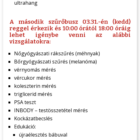
ultrahang
A második szűrőbusz 03.31.-én (kedd)
reggel érkezik és 10:00 órától 18:00 óráig
lehet igénybe venni az alábbi
vizsgálatokra:
Nőgyógyászati rákszűrés (méhnyak)
Bőrgyógyászati szűrés (melanóma)
vérnyomás mérés
vércukor mérés
koleszterin mérés
triglicerid mérés
PSA teszt
INBODY – testösszetétel mérés
Kockázatbecslés
Edukáció:
újraélesztés bábuval