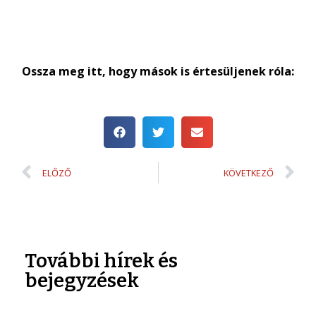
Ossza meg itt, hogy mások is értesüljenek róla:
ELŐZŐ
KÖVETKEZŐ
További hírek és
bejegyzések