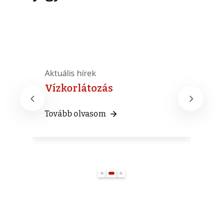
Aktuális hírek
A
Vízkorlátozás
Tovább olvasom
T