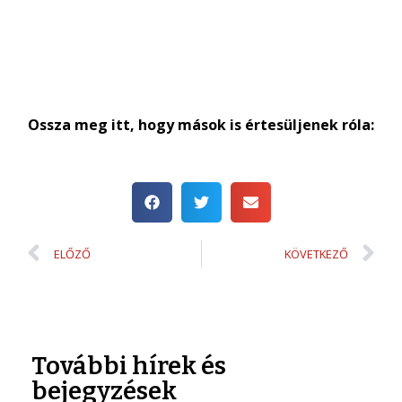
Ossza meg itt, hogy mások is értesüljenek róla:
ELŐZŐ
KÖVETKEZŐ
További hírek és
bejegyzések