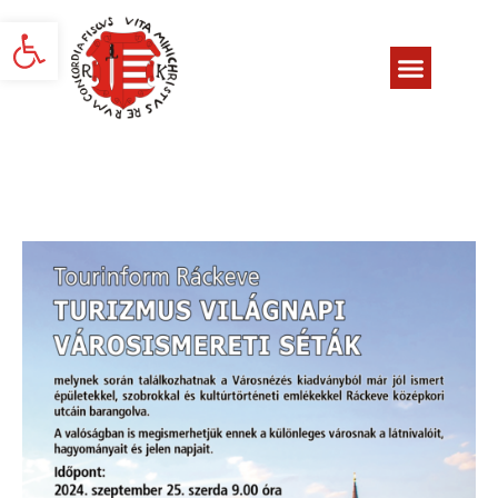
Eszköztár megnyitása