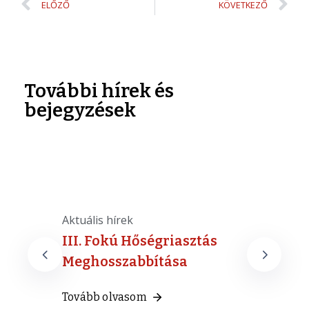
ELŐZŐ
KÖVETKEZŐ
További hírek és
bejegyzések
Aktuális hírek
A
ak
III. Fokú Hőségriasztás
Meghosszabbítása
T
Tovább olvasom