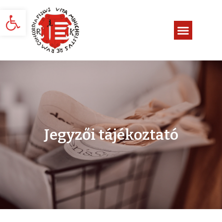
Eszköztár megnyitása
Jegyzői tájékoztató