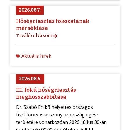
2026.08.7.
Hőségriasztás fokozatának
mérséklése
Tovább olvasom
Aktuális hírek
2026.08.6.
III. fokú hőségriasztás
meghosszabbítása
Dr. Szabó Enikő helyettes országos
tisztifőorvos asszony az ország egész
területére vonatkozóan 2026. július 30-án
(csütörtök) 00:00 órától elrendelt III. ...