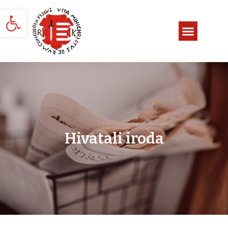
Eszköztár megnyitása
Hivatali iroda