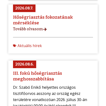
2026.08.7.
Hőségriasztás fokozatának
mérséklése
Tovább olvasom
Aktuális hírek
2026.08.6.
III. fokú hőségriasztás
meghosszabbítása
Dr. Szabó Enikő helyettes országos
tisztifőorvos asszony az ország egész
területére vonatkozóan 2026. július 30-án
(csütörtök) 00:00 órától elrendelt III. ...